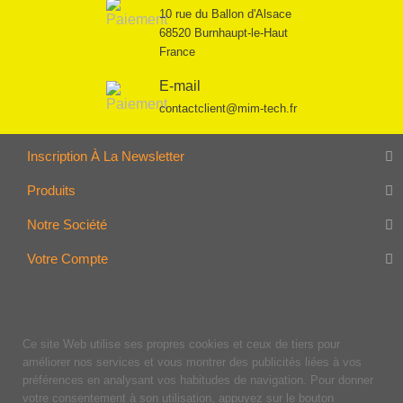
10 rue du Ballon d'Alsace
68520 Burnhaupt-le-Haut
France
E-mail
contactclient@mim-tech.fr
Inscription À La Newsletter
Produits
Notre Société
Votre Compte
Ce site Web utilise ses propres cookies et ceux de tiers pour
améliorer nos services et vous montrer des publicités liées à vos
préférences en analysant vos habitudes de navigation. Pour donner
votre consentement à son utilisation, appuyez sur le bouton