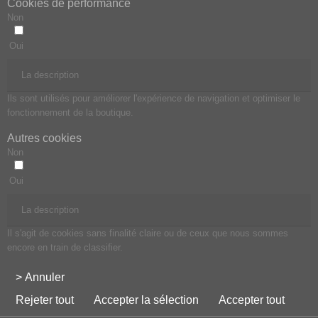
Cookies de performance
Non
Oui
La description
Ils sont utilisés pour améliorer l'expérience de navigation et optimiser le
fonctionnement de la boutique.
Autres cookies
Non
Oui
La description
Il s'agit de cookies sans finalité claire ou de ceux que nous sommes
encore en train de classifier.
> Annuler
Rejeter tout
Accepter la sélection
Accepter tout