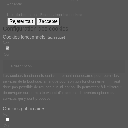
Accepter.
Plus d'informations
Personnaliser les cookies
Rejeter tout
J'accepte
Configuration des cookies
Cookies fonctionnels
(technique)
Non
Oui
La description
Les cookies fonctionnels sont strictement nécessaires pour fournir les
services de la boutique, ainsi que pour son bon fonctionnement, il n'est
donc pas possible de refuser leur utilisation. Ils permettent à l'utilisateur
de naviguer sur notre site web et d'utiliser les différentes options ou
services qui y sont proposés.
Cookies publicitaires
Non
Oui