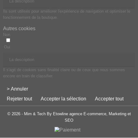
La description
Ils sont utilisés pour améliorer l'expérience de navigation et optimiser le
fonctionnement de la boutique.
Autres cookies
Non
Oui
La description
Il s'agit de cookies sans finalité claire ou de ceux que nous sommes
encore en train de classifier.
> Annuler
Rejeter tout
Accepter la sélection
Accepter tout
© 2026 - Mim & Tech By Etowline agence E-commerce, Marketing et
SEO