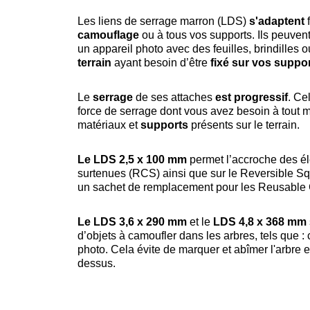
Les liens de serrage marron (LDS)
s'adaptent
f
camouflage
ou à tous vos supports. Ils peuvent
un appareil photo avec des feuilles, brindilles o
terrain
ayant besoin d’être
fixé sur vos suppo
Le
serrage
de ses attaches
est progressif
. Ce
force de serrage dont vous avez besoin à tout
matériaux et
supports
présents sur le terrain.
Le LDS 2,5 x 100 mm
permet l’accroche des élé
surtenues (RCS) ainsi que sur le Reversible S
un sachet de remplacement pour les Reusable
Le LDS 3,6 x 290 mm
et le
LDS 4,8 x 368 mm
d’objets à camoufler dans les arbres, tels que 
photo. Cela évite de marquer et abîmer l'arbre
dessus.