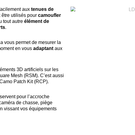
acilement aux
tenues de
 être utilisés pour
camoufler
u tout autre
élément de
rts
.
la vous permet de mesurer la
 moment en vous
adaptant
aux
ments 3D artificiels sur les
quare Mesh (RSM). C’est aussi
 Camo Patch Kit (RCP).
servent pour l’accroche
: caméra de chasse, piège
 en vissant vos équipements