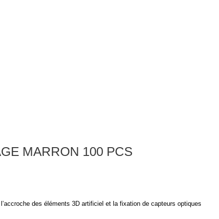
Français
EUR €
Compte
Comparateur
Recherche
Liste d'envies
AGE MARRON 100 PCS
l’accroche des éléments 3D artificiel et la fixation de capteurs optiques