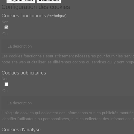
Configuration des cookies
Cookies fonctionnels
(technique)
Non
Oui
La description
Les cookies fonctionnels sont strictement nécessaires pour fournir les service
notre site web et d'utiliser les différentes options ou services qui y sont pro
Cookies publicitaires
Non
Oui
La description
Il s'agit de cookies qui collectent des informations sur les publicités montr
identifier l'utilisateur, ou personnalisées, si elles collectent des informations
Cookies d'analyse