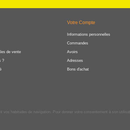
Votre Compte
Informations personnelles
Commandes
les de vente
Avoirs
s ?
Adresses
é
Bons d'achat
ant vos habitudes de navigation. Pour donner votre consentement à son utilisa