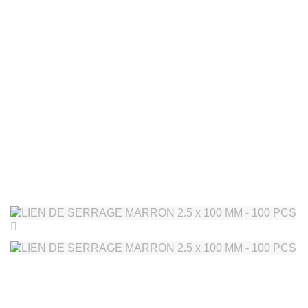
MIM&TECH France
+33 787 520 528

Qui so
Nos produits
Accueil
Nos produits
Accessoires Camouflage
LIEN DE SE
chevron_right
Suivant
CASQUETTE
COYOTE TU