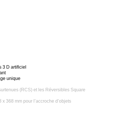
3 D artificiel
ant
age unique
surtenues (RCS) et les Réversibles Square
8 x 368 mm pour l’accroche d’objets