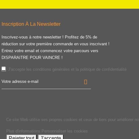
Inscription À La Newsletter
Inscrivez-vous à notre newsletter ! Profitez de 5% de
réduction sur votre première commande en vous inscrivant !
Entrez votre email et commencez votre parcours vers
DISPARAITRE POUR VAINCRE !
J'accepte les
conditions générales
et la
politique de confidentialité
Ce site Web utilise ses propres cookies et ceux de tiers pour améliorer n
Plus d'informations
Personnaliser les cookies
Rejeter tout
J'accepte