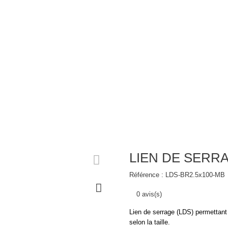
mmes-nous ?
Portfolio
Blog
Boutique Pro
RRAGE MARRON 100 PCS
LIEN DE SERR
Référence :
LDS-BR2.5x100-MB
0 avis(s)
Lien de serrage (LDS) permettant 
selon la taille.