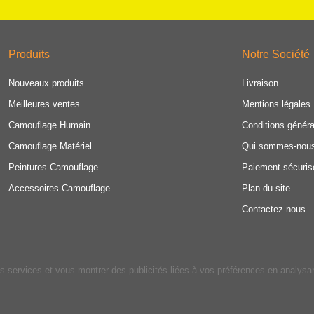
Produits
Notre Société
Nouveaux produits
Livraison
Meilleures ventes
Mentions légales
Camouflage Humain
Conditions généra
Camouflage Matériel
Qui sommes-nou
Peintures Camouflage
Paiement sécuris
Accessoires Camouflage
Plan du site
Contactez-nous
os services et vous montrer des publicités liées à vos préférences en analys