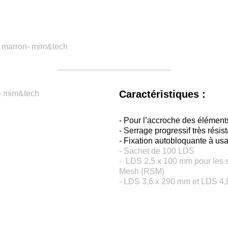
Caractéristiques :
- Pour l’accroche des éléments 
- Serrage progressif très résist
- Fixation autobloquante à us
- Sachet de 100 LDS
- LDS 2,5 x 100 mm pour les 
Mesh (RSM)
- LDS 3,6 x 290 mm et LDS 4,