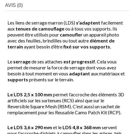
AVIS (0)
Les liens de serrage marron (LDS)
s'adaptent
facilement
aux
tenues de camouflage
ou à tous vos supports. Ils
peuvent être utilisés pour
camoufler
un appareil photo
avec des feuilles, brindilles ou tout autre
élément de
terrain
ayant besoin d’être
fixé sur vos supports
.
Le
serrage
de ses attaches
est progressif
. Cela vous
permet de mesurer la force de serrage dont vous avez
besoin à tout moment en vous
adaptant
aux matériaux et
supports
présents sur le terrain.
Le LDS 2,5 x 100 mm
permet l’accroche des éléments 3D
artificiels sur les surtenues (RCS) ainsi que sur le
Reversible Square Mesh (RSM). C’est aussi un sachet de
remplacement pour les Reusable Camo Patch Kit (RCP).
Le LDS 3,6 x 290 mm
et le
LDS 4,8 x 368 mm
servent
pour l’accroche d’objets à camoufler dans les arbres, tels