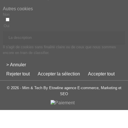
Autres cookies
Non
Oui
La description
Il s'agit de cookies sans finalité claire ou de ceux que nous sommes
encore en train de classifier.
> Annuler
Rejeter tout
Accepter la sélection
Accepter tout
© 2026 - Mim & Tech By Etowline agence E-commerce, Marketing et
SEO