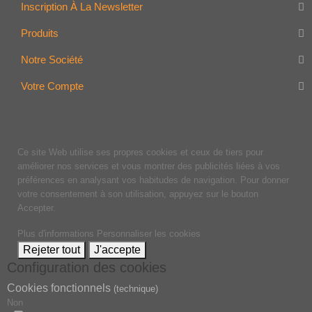
Inscription À La Newsletter
Produits
Notre Société
Votre Compte
Ce site Web utilise ses propres cookies et ceux de tiers pour
améliorer nos services et vous montrer des publicités liées à vos
préférences en analysant vos habitudes de navigation. Pour donner
votre consentement à son utilisation, appuyez sur le bouton
Accepter.
Plus d'informations
Personnaliser les cookies
Rejeter tout
J'accepte
Configuration des cookies
Cookies fonctionnels
(technique)
Non