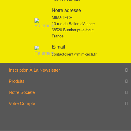
Notre adresse
MIM&TECH
10 rue du Ballon d'Alsace
68520 Burnhaupt-le-Haut
France
E-mail
contactclient@mim-tech.fr
Inscription À La Newsletter
Produits
Notre Société
Votre Compte