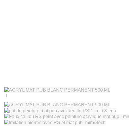
MIM&TECH France
+33 787 520 528
Accueil
Nos produits
Peintures Camouflage
Peintures acryl