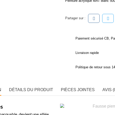
Peinture acrylique MAT blanc 50
Partager sur :
Paiement sécurisé CB, Pa
Livraison rapide
Politique de retour sous 14
N
DÉTAILS DU PRODUIT
PIÈCES JOINTES
AVIS (
es
arquable, devient une alliée