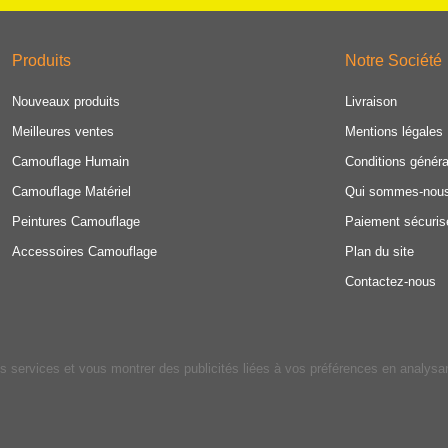
Produits
Notre Société
Nouveaux produits
Livraison
Meilleures ventes
Mentions légales
Camouflage Humain
Conditions généra
Camouflage Matériel
Qui sommes-nou
Peintures Camouflage
Paiement sécuris
Accessoires Camouflage
Plan du site
Contactez-nous
os services et vous montrer des publicités liées à vos préférences en analys