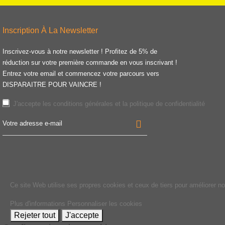
Inscription À La Newsletter
Inscrivez-vous à notre newsletter ! Profitez de 5% de
réduction sur votre première commande en vous inscrivant !
Entrez votre email et commencez votre parcours vers
DISPARAITRE POUR VAINCRE !
J'accepte les
conditions générales
et la
politique de confidentialité
Ce site Web utilise ses propres cookies et ceux de tiers pour améliorer n
Plus d'informations
Personnaliser les cookies
Rejeter tout
J'accepte