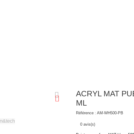

Nos produits
Qui sommes-nous ?
Portfolio
Blog
Boutique Pro
iques permanentes
ACRYL MAT PUB BLANC PERMANENT 500 ML
ACRYL MAT PU
ML
Référence :
AM-WH500-PB
0 avis(s)