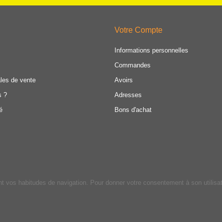
Votre Compte
Informations personnelles
Commandes
les de vente
Avoirs
s ?
Adresses
é
Bons d'achat
ant vos habitudes de navigation. Pour donner votre consentement à son utilisa