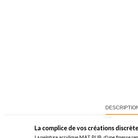
DESCRIPTIO
La complice de vos créations discrèt
La peinture acrylique MAT PUB, d'une finesse rem