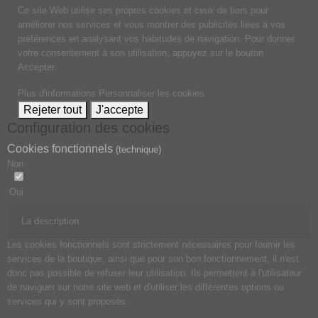
Ce site Web utilise ses propres cookies et ceux de tiers pour
améliorer nos services et vous montrer des publicités liées à vos
préférences en analysant vos habitudes de navigation. Pour donner
votre consentement à son utilisation, appuyez sur le bouton
Accepter.
Plus d'informations
Personnaliser les cookies
Rejeter tout
J'accepte
Configuration des cookies
Cookies fonctionnels
(technique)
Non
Oui
La description
Les cookies fonctionnels sont strictement nécessaires pour fournir les
services de la boutique, ainsi que pour son bon fonctionnement, il n'est
donc pas possible de refuser leur utilisation. Ils permettent à l'utilisateur
de naviguer sur notre site web et d'utiliser les différentes options ou
services qui y sont proposés.